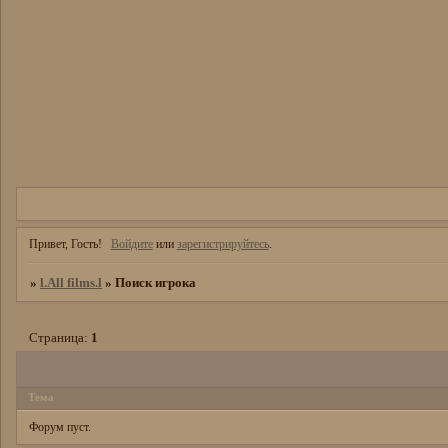
Привет, Гость!
Войдите
или
зарегистрируйтесь
.
»
l.All films.l
»
Поиск игрока
Страница:
1
Тема
Форум пуст.