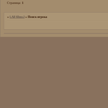
Страница:
1
»
l.All films.l
»
Поиск игрока