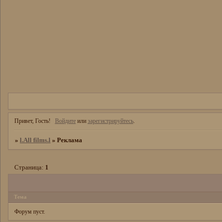
Привет, Гость!
Войдите
или
зарегистрируйтесь
.
»
l.All films.l
»
Реклама
Страница:
1
Тема
Форум пуст.