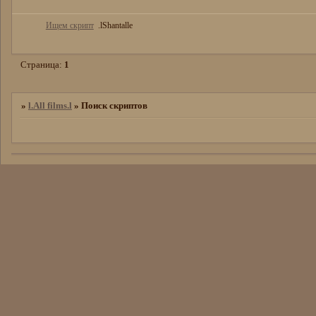
Ищем скрипт
.lShantalle
Страница:
1
»
l.All films.l
»
Поиск скриптов