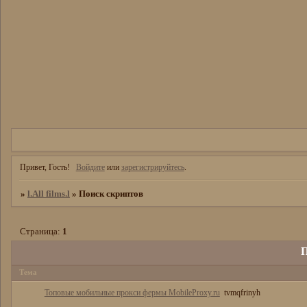
Привет, Гость!
Войдите
или
зарегистрируйтесь
.
»
l.All films.l
»
Поиск скриптов
Страница:
1
П
Тема
Топовые мобильные прокси фермы MobileProxy.ru
tvmqfrinyh